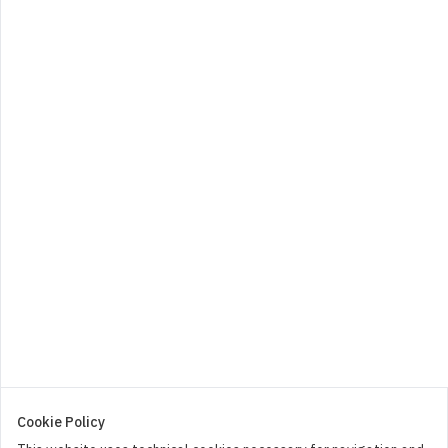
1,00
€
0
Big Babol fili folly
0,80
€
0
Cookie Policy