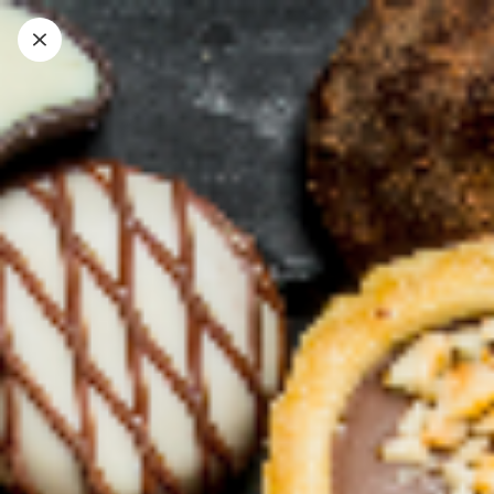
Caffetteria e colazione
Tavola Fredda, Snack e Merenda
Caramelle