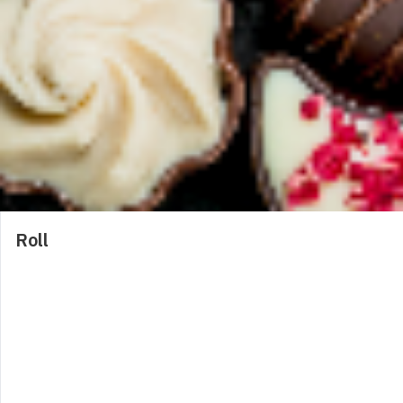
Caramelle Explosion
0,50
€
0
Caramelle 0,80
0,80
€
0
Roll
Caramelle sacchetto
2,50
€
0