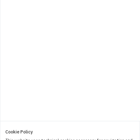
1,00
€
0
Big Babol fili folly
0,80
€
0
Cookie Policy