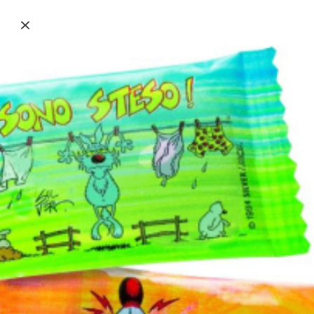
Caffetteria e colazione
Tavola Fredda, Snack e Merenda
Caramelle