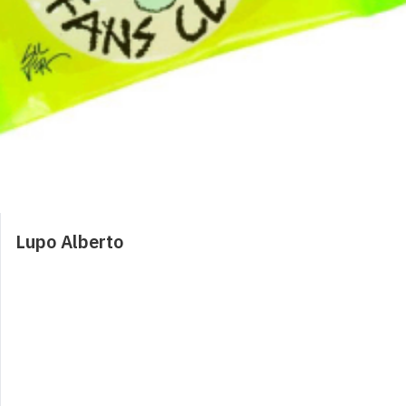
Caramelle Explosion
0,50
€
0
Caramelle 0,80
0,80
€
0
Lupo Alberto
Caramelle sacchetto
2,50
€
0