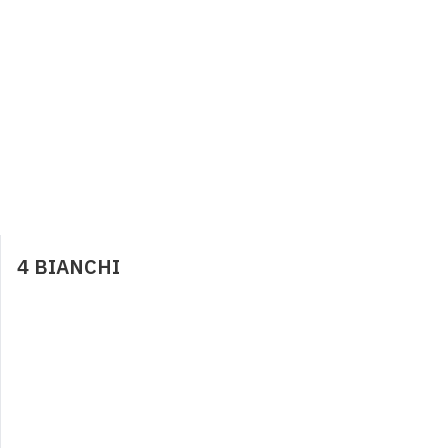
BIRRE
5,00
€
0
CALICE VINO
5,00
€
0
4 BIANCHI
COCA E RUM / CUBA
10,00
€
0