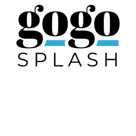
ACQUA 0,5 L
2,00
€
0
AMARI
4,00
€
0
BIBITE
4,00
€
0